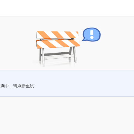
查询中，请刷新重试